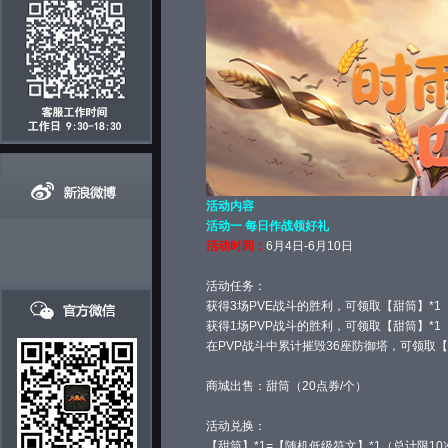
活动内容
活动一 每日作战领好礼
活动时间：
6月4日-6月10日
活动任务：
获得3场PVE战斗的胜利，可领取【甜筒】*1
获得1场PVP战斗的胜利，可领取【甜筒】*1
在PVP战斗中累计摧毁36座防御塔，可领取【
商城出售：甜筒（20点券/个）
活动兑换：
【甜筒】*1=【随机低级符文】*1（总计限10