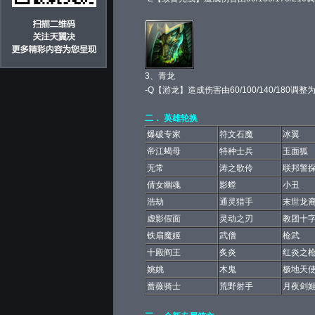
3、
青龙
-Q【游龙】造成伤害由60/100/140/180调整为70
二． 英雄轮换
爆破专家
符文石魔
冰翼
帝江蝎母
特种士兵
玉面狐
无常
涛之歌伶
联邦警
倩女幽魂
影螳
小丑
浩劫
通灵猎手
末世龙
虚影假面
灵动之刃
教团十
铁扇魔姬
武僧
枪武
十殿阎王
炙炎
红炎之
姚姚
木鬼
极地天
蔷薇骑士
荒野射手
月夜剑