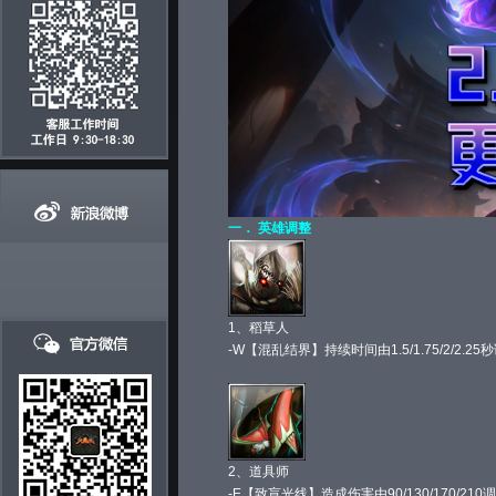
一． 英雄调整
1、稻草人
-W【混乱结界】持续时间由1.5/1.75/2/2.25秒调整
2、道具师
-E【致盲光线】造成伤害由90/130/170/210调整为