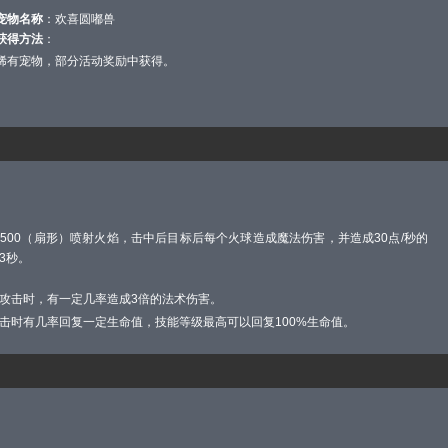
宠物名称
：欢喜圆嘟兽
获得方法
：
稀有宠物，部分活动奖励中获得。
500（扇形）喷射火焰，击中后目标后每个火球造成魔法伤害，并造成30点/秒的
3秒。
攻击时，有一定几率造成3倍的法术伤害。
击时有几率回复一定生命值，技能等级最高可以回复100%生命值。