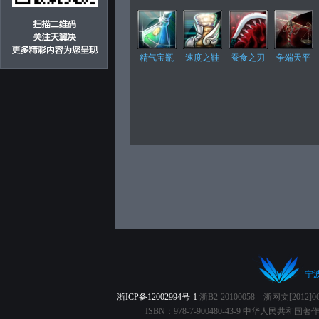
精气宝瓶
速度之鞋
蚕食之刃
争端天平
宁
浙ICP备12002994号-1
浙B2-20100058 浙网文[2012
ISBN：978-7-900480-43-9 中华人民共和