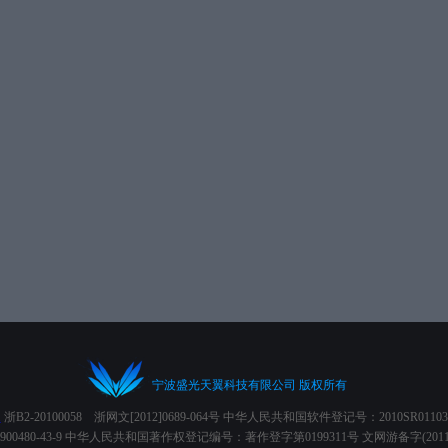
宁波盛光天翼科技有限公司 版权所有
1
浙B2-20100058 浙网文[2012]0689-064号 中华人民共和国软件登记号：2010SR0110
-7-900480-43-9 中华人民共和国著作权登记编号：著作登字第0199311号 文网游备字(2011)